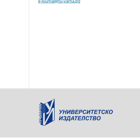
e-journal@tu-varna.bg