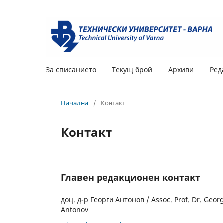
За списанието
Текущ брой
Архиви
Ред
Начална
/
Контакт
Контакт
Главен редакционен контакт
доц. д-р Георги Антонов / Assoc. Prof. Dr. Georg
Antonov